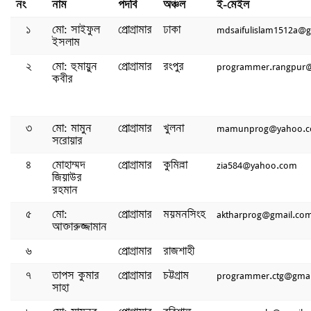
নং
নাম
পদবি
অঞ্চল
ই-মেইল
১
মো: সাইফুল
প্রোগ্রামার
ঢাকা
mdsaifulislam1512a@
ইসলাম
২
মো: হুমায়ুন
প্রোগ্রামার
রংপুর
programmer.rangpur
কবীর
৩
মো: মামুন
প্রোগ্রামার
খুলনা
mamunprog@yahoo.
সরোয়ার
৪
মোহাম্মদ
প্রোগ্রামার
কুমিল্লা
zia584@yahoo.com
জিয়াউর
রহমান
৫
মো:
প্রোগ্রামার
ময়মনসিংহ
aktharprog@gmail.co
আক্তারুজ্জামান
৬
প্রোগ্রামার
রাজশাহী
৭
তাপস কুমার
প্রোগ্রামার
চট্টগ্রাম
programmer.ctg@gmai
সাহা