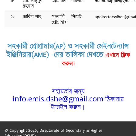
৮
মো: মামুনুর
প্রোগ্রামার
বরিশাল
mamunapple@gmail.
রহমান
৯
জাকির শাহ
সহকারি
সিলেট
apdirectorsylhet@gma
প্রোগ্রামার
সহকারী প্রোগ্রামার(AP) ও সহকারী মেইনটেন্যান্স
ইঞ্জিনিয়ার(AME) -দের তালিকা দেখতে
এখানে ক্লিক
করুন।
সহায়তার জন্য
info.emis.dshe@gmail.com ঠিকানায়
ইমেইল করুন।
© Copyright 2026,
Directorate of Secondary & Higher
Education(DSHE)